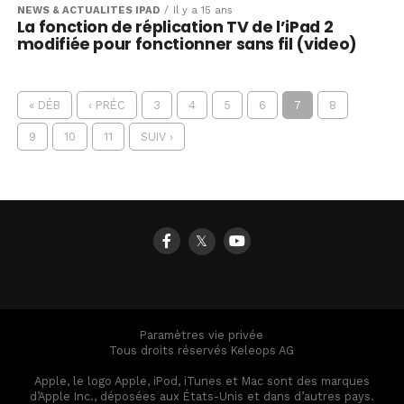
NEWS & ACTUALITÉS IPAD
Il y a 15 ans
La fonction de réplication TV de l’iPad 2
modifiée pour fonctionner sans fil (video)
« DÉB
‹ PRÉC
3
4
5
6
7
8
9
10
11
SUIV ›
𝕏
Paramètres vie privée
Tous droits réservés Keleops AG
Apple, le logo Apple, iPod, iTunes et Mac sont des marques
d’Apple Inc., déposées aux États-Unis et dans d’autres pays.