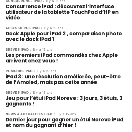
CONCURRENCE IPAD
Il y a 15 ans
Concurrence iPad : découvrez l’interface
utilisateur de la tablette TouchPad d’HP en
vidéo
ACCESSOIRES IPAD
Il y a 15 ans
Dock Apple pour iPad 2 , comparaison photo
avec le dock iPad 1
BRÈVES IPAD
Il y a 15 ans
Les premiers iPad commandés chez Apple
arrivent chez vous !
RUMEURS IPAD
Il y a 15 ans
iPad 3 : une résolution améliorée, peut-être
de l’Amoled, mais pas cette année
BRÈVES IPAD
Il y a 15 ans
Jeu pour l’étui iPad Noreve : 3 jours, 3 étuis, 3
gagnants !
NEWS & ACTUALITÉS IPAD
Il y a 15 ans
Dernier jour pour gagner un étui Noreve iPad
et nom du gagnant d’hier !