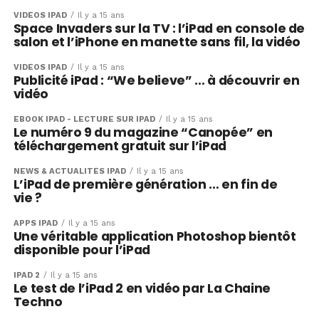
VIDÉOS IPAD
Il y a 15 ans
Space Invaders sur la TV : l’iPad en console de
salon et l’iPhone en manette sans fil, la vidéo
VIDÉOS IPAD
Il y a 15 ans
Publicité iPad : “We believe” … à découvrir en
vidéo
EBOOK IPAD - LECTURE SUR IPAD
Il y a 15 ans
Le numéro 9 du magazine “Canopée” en
téléchargement gratuit sur l’iPad
NEWS & ACTUALITÉS IPAD
Il y a 15 ans
L’iPad de première génération … en fin de
vie ?
APPS IPAD
Il y a 15 ans
Une véritable application Photoshop bientôt
disponible pour l’iPad
IPAD 2
Il y a 15 ans
Le test de l’iPad 2 en vidéo par La Chaine
Techno