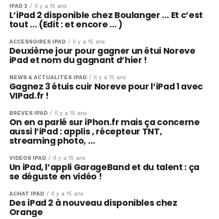
IPAD 2
Il y a 15 ans
L’iPad 2 disponible chez Boulanger … Et c’est
tout … (Edit : et encore … )
ACCESSOIRES IPAD
Il y a 15 ans
Deuxième jour pour gagner un étui Noreve
iPad et nom du gagnant d’hier !
NEWS & ACTUALITÉS IPAD
Il y a 15 ans
Gagnez 3 étuis cuir Noreve pour l’iPad 1 avec
VIPad.fr !
BRÈVES IPAD
Il y a 15 ans
On en a parlé sur iPhon.fr mais ça concerne
aussi l’iPad : applis , récepteur TNT,
streaming photo, …
VIDÉOS IPAD
Il y a 15 ans
Un iPad, l’appli GarageBand et du talent : ça
se déguste en vidéo !
ACHAT IPAD
Il y a 15 ans
Des iPad 2 à nouveau disponibles chez
Orange