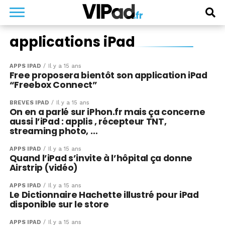
applications iPad
APPS IPAD
Il y a 15 ans
Free proposera bientôt son application iPad
“Freebox Connect”
BRÈVES IPAD
Il y a 15 ans
On en a parlé sur iPhon.fr mais ça concerne
aussi l’iPad : applis , récepteur TNT,
streaming photo, …
APPS IPAD
Il y a 15 ans
Quand l’iPad s’invite à l’hôpital ça donne
Airstrip (vidéo)
APPS IPAD
Il y a 15 ans
Le Dictionnaire Hachette illustré pour iPad
disponible sur le store
APPS IPAD
Il y a 15 ans