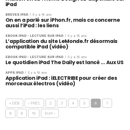
iPad
BRÈVES IPAD
Il y a 16 ans
On en a parlé sur iPhon.fr, mais ca concerne
aussi l’iPad : les liens
EBOOK IPAD - LECTURE SUR IPAD
Il y a 16 ans
L’application du site LeMonde.fr désormais
compatible iPad (vidéo)
EBOOK IPAD - LECTURE SUR IPAD
Il y a 16 ans
Le quotidien iPad The Daily est lancé … Aux US
APPS IPAD
Il y a 16 ans
Application iPad : iELECTRIBE pour créer des
morceaux électros (vidéo)
« DÉB
‹ PRÉC
2
3
4
5
6
7
8
9
10
SUIV ›