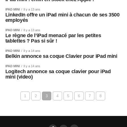
IPAD MINI
Il y a 13 ans
LinkedIn offre un iPad mini à chacun de ses 3500
employés
IPAD MINI
Il y a 13 ans
Le règne de l’iPad menacé par les petites
tablettes ? Pas si sûr !
IPAD MINI
Il y a 14 ans
Belkin annonce sa coque Clavier pour iPad mini
IPAD MINI
Il y a 14 ans
Logitech annonce sa coque clavier pour iPad
mini (video)
1
2
3
4
5
6
7
8