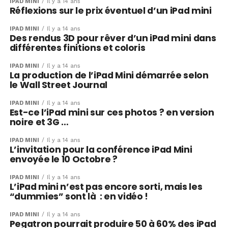
IPAD MINI
Il y a 14 ans
Réflexions sur le prix éventuel d’un iPad mini
IPAD MINI
Il y a 14 ans
Des rendus 3D pour rêver d’un iPad mini dans
différentes finitions et coloris
IPAD MINI
Il y a 14 ans
La production de l’iPad Mini démarrée selon
le Wall Street Journal
IPAD MINI
Il y a 14 ans
Est-ce l’iPad mini sur ces photos ? en version
noire et 3G …
IPAD MINI
Il y a 14 ans
L’invitation pour la conférence iPad Mini
envoyée le 10 Octobre ?
IPAD MINI
Il y a 14 ans
L’iPad mini n’est pas encore sorti, mais les
“dummies” sont là : en vidéo !
IPAD MINI
Il y a 14 ans
Pegatron pourrait produire 50 à 60% des iPad