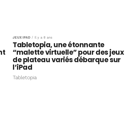
JEUX IPAD
Il y a 8 ans
Tabletopia, une étonnante
nt
“malette virtuelle” pour des jeux
de plateau variés débarque sur
l’iPad
Tabletopia