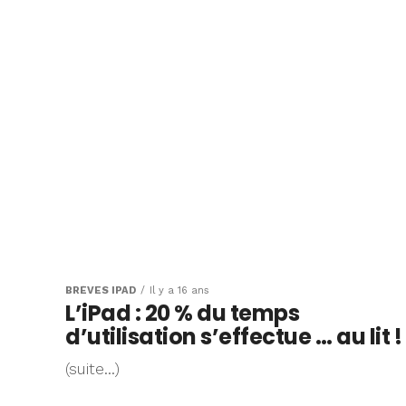
BRÈVES IPAD
Il y a 16 ans
L’iPad : 20 % du temps
d’utilisation s’effectue … au lit !
(suite…)