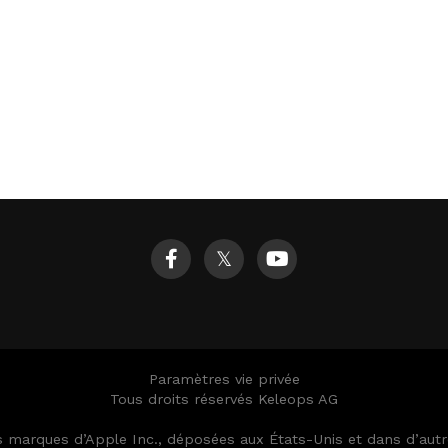
𝕏
Paramètres vie privée
Tous droits réservés Keleops AG
es marques d’Apple Inc., déposées aux États-Unis et dans d’au