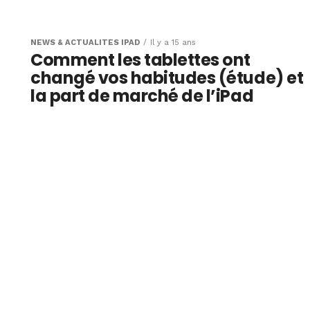
se
NEWS & ACTUALITÉS IPAD
Il y a 15 ans
Comment les tablettes ont
 pas chère
changé vos habitudes (étude) et
la part de marché de l’iPad