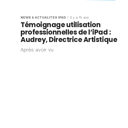
L’iPad : une cais
enregistreuse
NEWS & ACTUALITÉS IPAD
Il y a 15 ans
Témoignage utilisation
fonctionnelle et
professionnelles de l’iPad :
Audrey, Directrice Artistique
L'iPad est
Après avoir vu