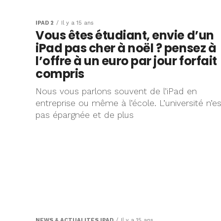
IPAD 2
Il y a 15 ans
Vous êtes étudiant, envie d’un
iPad pas cher à noël ? pensez à
l’offre à un euro par jour forfait
compris
Nous vous parlons souvent de l’iPad en
entreprise ou même à l’école. L’université n’es
pas épargnée et de plus
NEWS & ACTUALITÉS IPAD
Il y a 15 ans