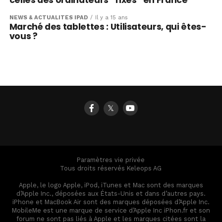
celles des ordinateurs “fixes” en France
NEWS & ACTUALITÉS IPAD
Il y a 15 ans
Marché des tablettes : Utilisateurs, qui êtes-
vous ?
𝕏
Paramètres vie privée
Tous droits réservés Keleops AG
Apple, le logo Apple, iPod, iTunes et Mac sont des marques
d’Apple Inc., déposées aux États-Unis et dans d’autres pays.
iPhone et MacBook Air sont des marques déposées d’Apple Inc.
MobileMe est une marque de service d’Apple Inc iPhon.fr et son
forum ne sont pas liés à Apple et les marques citées sont la