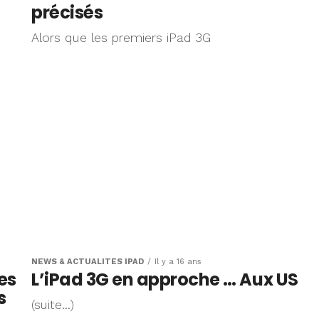
précisés
Alors que les premiers iPad 3G
NEWS & ACTUALITÉS IPAD
Il y a 16 ans
es
L’iPad 3G en approche … Aux US
s
(suite…)