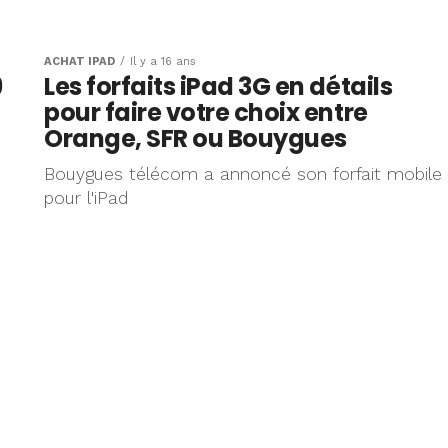
ursement
 Let’s go :
ACHAT IPAD
Il y a 16 ans
9
Les forfaits iPad 3G en détails
r l’iPad 2
pour faire votre choix entre
Orange, SFR ou Bouygues
Bouygues télécom a annoncé son forfait mobile
pour l'iPad