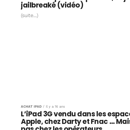
jailbreaké (vidéo)
(suite…)
ACHAT IPAD
Il y a 16 ans
L’iPad 3G vendu dans les espac
Apple, chez Darty et Fnac … Mai
pas chez les opérateurs