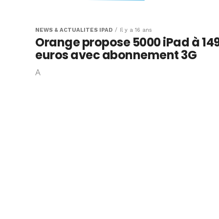
Offre de rembo
Orange et forfaits
NEWS & ACTUALITÉS IPAD
Il y a 16 ans
Orange propose 5000 iPad à 14
un moyen de paye
euros avec abonnement 3G
3G moins cher ?
A