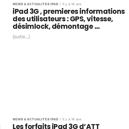
NEWS & ACTUALITÉS IPAD
Il y a 16 ans
o
iPad 3G , premieres informations
des utilisateurs : GPS, vitesse,
désimlock, démontage …
(suite…)
NEWS & ACTUALITÉS IPAD
Il y a 16 ans
à
Les forfaits iPad 3G d’ATT