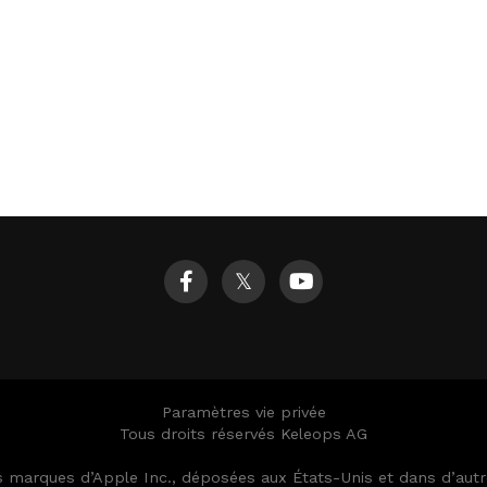
𝕏
Paramètres vie privée
Tous droits réservés Keleops AG
es marques d’Apple Inc., déposées aux États-Unis et dans d’au