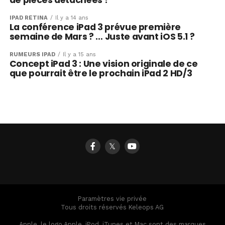
de pièces détachées ?
IPAD RÉTINA
Il y a 14 ans
La conférence iPad 3 prévue première
semaine de Mars ? … Juste avant iOS 5.1 ?
RUMEURS IPAD
Il y a 15 ans
Concept iPad 3 : Une vision originale de ce
que pourrait être le prochain iPad 2 HD/3
𝕏
Paramètres vie privée
Tous droits réservés Keleops AG
Apple, le logo Apple, iPod, iTunes et Mac sont des marques