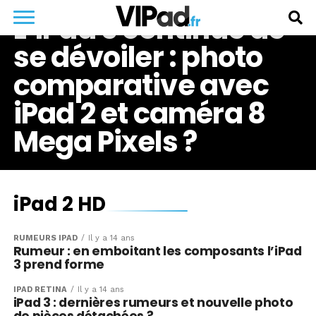
L’iPad 3 continue de
se dévoiler : photo
comparative avec
iPad 2 et caméra 8
Mega Pixels ?
iPad 2 HD
RUMEURS IPAD
Il y a 14 ans
Rumeur : en emboitant les composants l’iPad
3 prend forme
IPAD RÉTINA
Il y a 14 ans
iPad 3 : dernières rumeurs et nouvelle photo