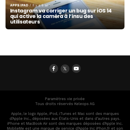
APPS IPAD
Il y a 6 ans
Instagram va corriger un bug sur iOS 14
qui active la caméra à l’insu des
utilisateurs
𝕏
Paramètres vie privée
Tous droits réservés Keleops AG
Apple, le logo Apple, iPod, iTunes et Mac sont des marques
d’Apple Inc., déposées aux États-Unis et dans d’autres pays.
iPhone et MacBook Air sont des marques déposées d’Apple Inc.
MobileMe est une marque de service d’Apple Inc iPhon.fr et son