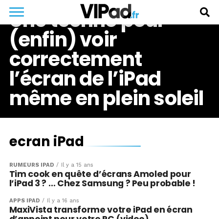
Une techno pour
(enfin) voir
correctement
l’écran de l’iPad
même en plein soleil
ecran iPad
RUMEURS IPAD
Il y a 15 ans
Tim cook en quête d’écrans Amoled pour
l’iPad 3 ? … Chez Samsung ? Peu probable !
APPS IPAD
Il y a 16 ans
MaxiVista transforme votre iPad en écran