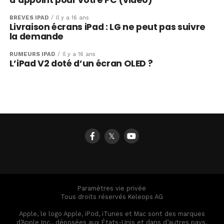
d’appoint pour votre PC (video)
BRÈVES IPAD
Il y a 16 ans
Livraison écrans iPad : LG ne peut pas suivre
la demande
RUMEURS IPAD
Il y a 16 ans
L’iPad V2 doté d’un écran OLED ?
𝕏
Paramètres vie privée
Tous droits réservés Keleops AG
Apple, le logo Apple, iPod, iTunes et Mac sont des marques
d’Apple Inc., déposées aux États-Unis et dans d’autres pays.