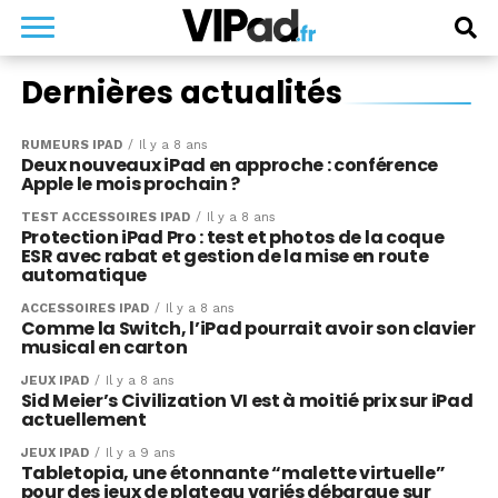
Dernières actualités
RUMEURS IPAD
Il y a 8 ans
Deux nouveaux iPad en approche : conférence
Apple le mois prochain ?
TEST ACCESSOIRES IPAD
Il y a 8 ans
Protection iPad Pro : test et photos de la coque
ESR avec rabat et gestion de la mise en route
automatique
ACCESSOIRES IPAD
Il y a 8 ans
Comme la Switch, l’iPad pourrait avoir son clavier
musical en carton
JEUX IPAD
Il y a 8 ans
Sid Meier’s Civilization VI est à moitié prix sur iPad
actuellement
JEUX IPAD
Il y a 9 ans
Tabletopia, une étonnante “malette virtuelle”
pour des jeux de plateau variés débarque sur