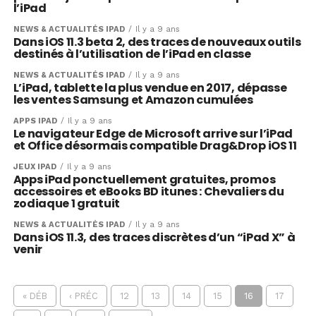
l’iPad
NEWS & ACTUALITÉS IPAD
Il y a 9 ans
Dans iOS 11.3 beta 2, des traces de nouveaux outils
destinés à l’utilisation de l’iPad en classe
NEWS & ACTUALITÉS IPAD
Il y a 9 ans
L’iPad, tablette la plus vendue en 2017, dépasse
les ventes Samsung et Amazon cumulées
APPS IPAD
Il y a 9 ans
Le navigateur Edge de Microsoft arrive sur l’iPad
et Office désormais compatible Drag&Drop iOS 11
JEUX IPAD
Il y a 9 ans
Apps iPad ponctuellement gratuites, promos
accessoires et eBooks BD itunes : Chevaliers du
zodiaque 1 gratuit
NEWS & ACTUALITÉS IPAD
Il y a 9 ans
Dans iOS 11.3, des traces discrètes d’un “iPad X” à
venir
« DÉB
‹ PRÉC
12
13
14
15
16
17