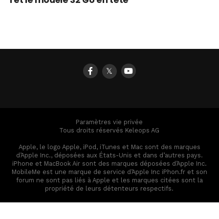
1 et le modèle 32 Go en tête
𝕏
Paramètres vie privée
Tous droits réservés Keleops AG
Apple, le logo Apple, iPod, iTunes et Mac sont des marques
d’Apple Inc., déposées aux États-Unis et dans d’autres pays.
iPhone et MacBook Air sont des marques déposées d’Apple Inc.
MobileMe est une marque de service d’Apple Inc iPhon.fr et son
forum ne sont pas liés à Apple et les marques citées sont la
propriété de leurs détenteurs respectifs.