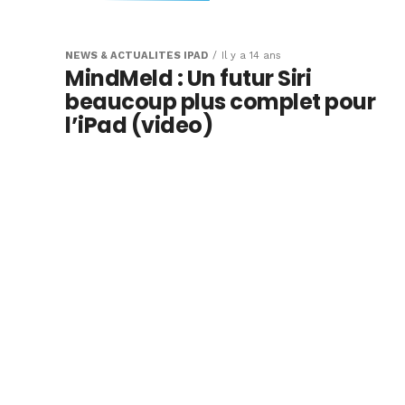
Ferrari s’associ
Apple pour ses 
NEWS & ACTUALITÉS IPAD
Il y a 14 ans
MindMeld : Un futur Siri
voitures (video)
beaucoup plus complet pour
l’iPad (video)