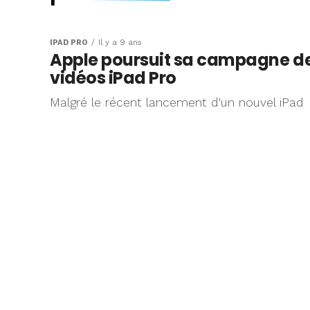
Le stylet Apple P
l’honneur dans 
IPAD PRO
Il y a 9 ans
Apple poursuit sa campagne d
de dessins d’en
vidéos iPad Pro
Malgré le récent lancement d'un nouvel iPad
Apple a récemment lancé un