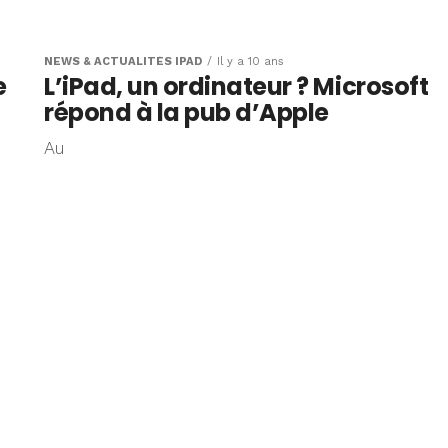
encil iPad à
des spots
NEWS & ACTUALITÉS IPAD
Il y a 10 ans
e
L’iPad, un ordinateur ? Microsoft
fants
répond à la pub d’Apple
Au