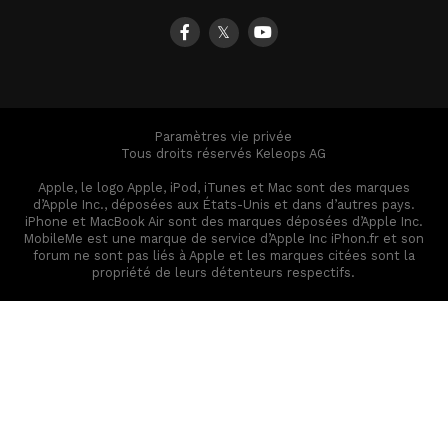
𝕏
Paramètres vie privée
Tous droits réservés Keleops AG
Apple, le logo Apple, iPod, iTunes et Mac sont des marques
d’Apple Inc., déposées aux États-Unis et dans d’autres pays.
iPhone et MacBook Air sont des marques déposées d’Apple Inc.
MobileMe est une marque de service d’Apple Inc iPhon.fr et son
forum ne sont pas liés à Apple et les marques citées sont la
propriété de leurs détenteurs respectifs.