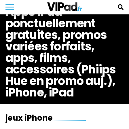
Apps iPad
ponctuellement
gratuites, promos
variées forfaits,
apps, films,
accessoires (Phiips
Hue en promo auj.),
iPhone, iPad
jeux iPhone