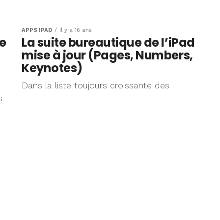
 pour iPad
’App Store
APPS IPAD
Il y a 16 ans
te
La suite bureautique de l’iPad
mise à jour (Pages, Numbers,
Keynotes)
Dans la liste toujours croissante des
s