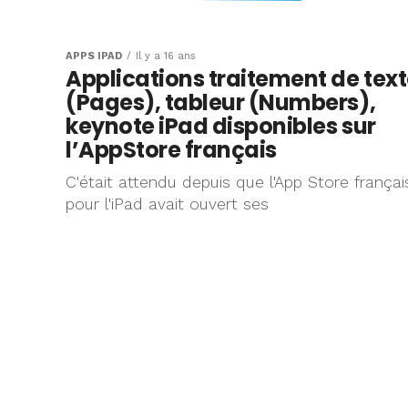
Microsoft Office
disponible sur l
APPS IPAD
Il y a 16 ans
Applications traitement de tex
le 10 Novembre ?
(Pages), tableur (Numbers),
keynote iPad disponibles sur
Décidément, le journal Américain
l’AppStore français
C'était attendu depuis que l'App Store françai
pour l'iPad avait ouvert ses