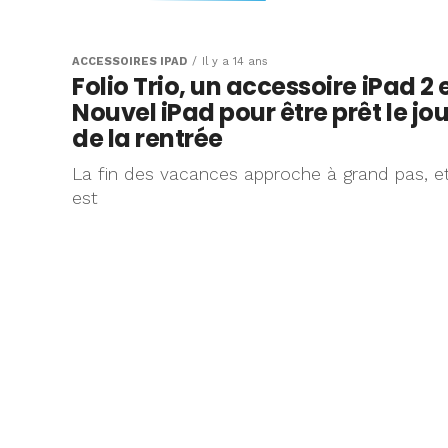
C’est la rentrée 
écoles “iPad” !
ACCESSOIRES IPAD
Il y a 14 ans
Folio Trio, un accessoire iPad 2 
Nouvel iPad pour être prêt le jou
de la rentrée
La fin des vacances approche à grand pas, et 
est