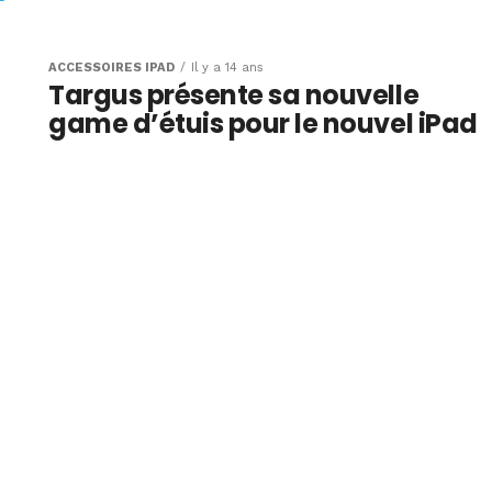
le nouvel
ACCESSOIRES IPAD
Il y a 14 ans
Targus présente sa nouvelle
nt
game d’étuis pour le nouvel iPad
a Smart