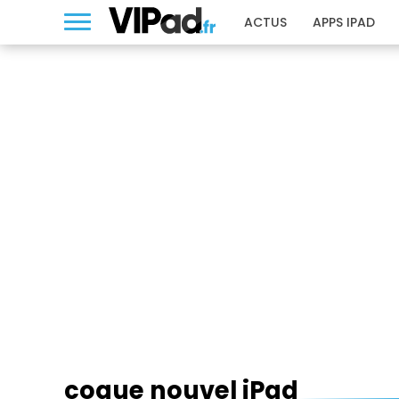
ACTUS
APPS IPAD
COQUE NOUVEL IPAD
coque nouvel iPad