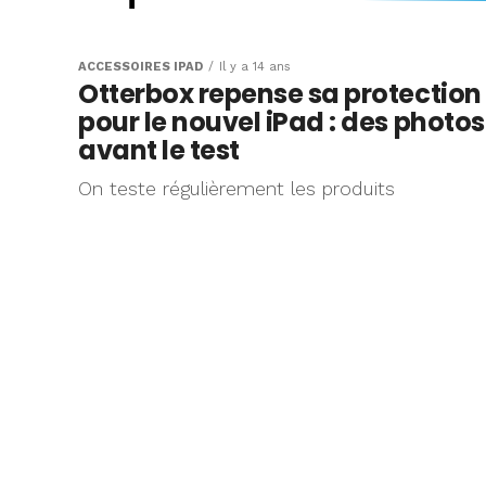
Test de la coque
SmartMate pour 
ACCESSOIRES IPAD
Il y a 14 ans
Otterbox repense sa protection
iPad : un excelle
pour le nouvel iPad : des photos
complément à l
avant le test
Cover
On teste régulièrement les produits