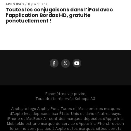
APPS IPAD
Il y a 16 ans
Toutes les conjugaisons dans l’iPad avec
l’application Bordas HD, gratuite
ponctuellement !
𝕏
Paramètres vie privée
Tous droits réservés Keleops AG
Apple, le logo Apple, iPod, iTunes et Mac sont des marques
d’Apple Inc., déposées aux États-Unis et dans d’autres pays.
iPhone et MacBook Air sont des marques déposées d’Apple Inc.
MobileMe est une marque de service d’Apple Inc iPhon.fr et son
forum ne sont pas liés à Apple et les marques citées sont la