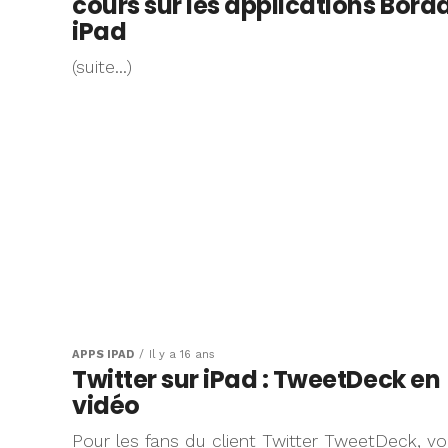
cours sur les applications Bord
iPad
(suite…)
APPS IPAD
Il y a 16 ans
Twitter sur iPad : TweetDeck en
vidéo
Pour les fans du client Twitter TweetDeck, voi