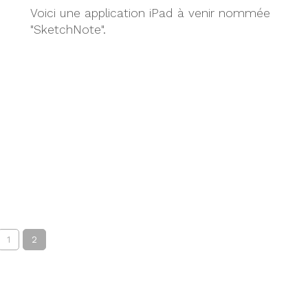
Voici une application iPad à venir nommée
"SketchNote".
1
2