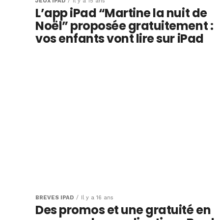
JEUX IPAD
Il y a 15 ans
L’app iPad “Martine la nuit de
Noël” proposée gratuitement :
vos enfants vont lire sur iPad
BRÈVES IPAD
Il y a 16 ans
Des promos et une gratuité en