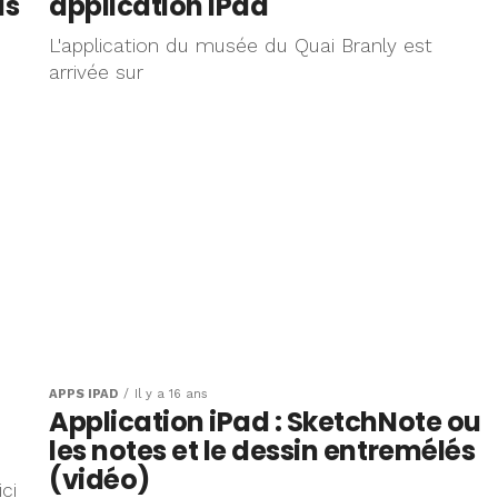
as
application iPad
L'application du musée du Quai Branly est
arrivée sur
APPS IPAD
Il y a 16 ans
Application iPad : SketchNote ou
les notes et le dessin entremélés
(vidéo)
ci