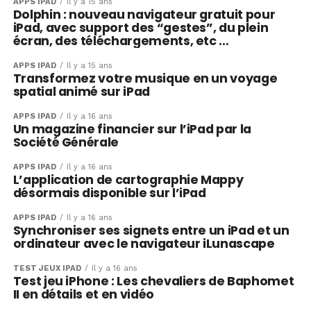
APPS IPAD
Il y a 15 ans
Dolphin : nouveau navigateur gratuit pour
iPad, avec support des “gestes”, du plein
écran, des téléchargements, etc …
APPS IPAD
Il y a 15 ans
Transformez votre musique en un voyage
spatial animé sur iPad
APPS IPAD
Il y a 16 ans
Un magazine financier sur l’iPad par la
Société Générale
APPS IPAD
Il y a 16 ans
L’application de cartographie Mappy
désormais disponible sur l’iPad
APPS IPAD
Il y a 16 ans
Synchroniser ses signets entre un iPad et un
ordinateur avec le navigateur iLunascape
TEST JEUX IPAD
Il y a 16 ans
Test jeu iPhone : Les chevaliers de Baphomet
II en détails et en vidéo