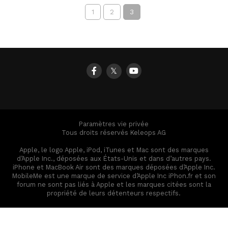
1
2
3
𝕏
Paramètres vie privée
Tous droits réservés Keleops AG
Apple, le logo Apple, iPod, iTunes et Mac sont des marques
d’Apple Inc., déposées aux États-Unis et dans d’autres pays.
iPhone et MacBook Air sont des marques déposées d’Apple Inc.
MobileMe est une marque de service d’Apple Inc iPhon.fr et son
forum ne sont pas liés à Apple et les marques citées sont la
propriété de leurs détenteurs respectifs.