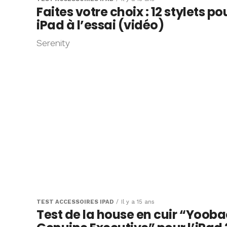
Faites votre choix : 12 stylets po
iPad à l’essai (vidéo)
Serenity
TEST ACCESSOIRES IPAD
Il y a 15 ans
Test de la house en cuir “Yoob