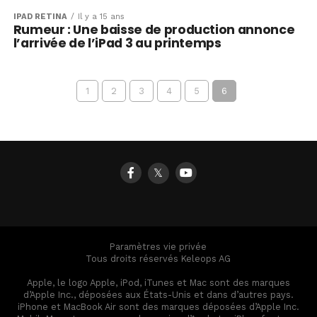
IPAD RÉTINA
Il y a 15 ans
Rumeur : Une baisse de production annonce
l’arrivée de l’iPad 3 au printemps
1
2
3
4
5
6
𝕏
Paramètres vie privée
Tous droits réservés Keleops AG
Apple, le logo Apple, iPod, iTunes et Mac sont des marques
d’Apple Inc., déposées aux États-Unis et dans d’autres pays.
iPhone et MacBook Air sont des marques déposées d’Apple Inc.