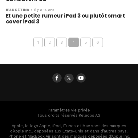
IPAD RÉTINA
Il y a 14 ans
Et une petite rumeur iPad 3 ou plutôt smart
cover iPad 3
1
2
3
4
5
6
𝕏
Paramètres vie privée
Tous droits réservés Keleops AG
Apple, le logo Apple, iPod, iTunes et Mac sont des marques
d’Apple Inc., déposées aux États-Unis et dans d’autres pays.
iPhone et MacBook Air sont des marques déposées d’Apple Inc.