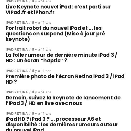
IPAD RÉTINA
Il y a 14 ans
Live Keynote nouvel iPad : c’est parti sur
VIPad.fr et iPhon.fr
IPAD RÉTINA
Il y a 14 ans
Portrait robot du nouvel iPad et … les
questions en suspend (Mise à jour pré
keynote)
IPAD RÉTINA
Il y a 14 ans
La folle rumeur de dernière minute iPad 3 /
HD : un écran “haptic” ?
IPAD RÉTINA
Il y a 14 ans
Première photo de l’écran Retina iPad 3 / iPad
HD ?
IPAD RÉTINA
Il y a 14 ans
Demain, suivez la keynote de lancement de
l’iPad 3 / HD en live avec nous
IPAD RÉTINA
Il y a 14 ans
iPad HD ? iPad 3 ? … processeur A6 et
disponibilité : les dernières rumeurs autour
du nouvel iPad