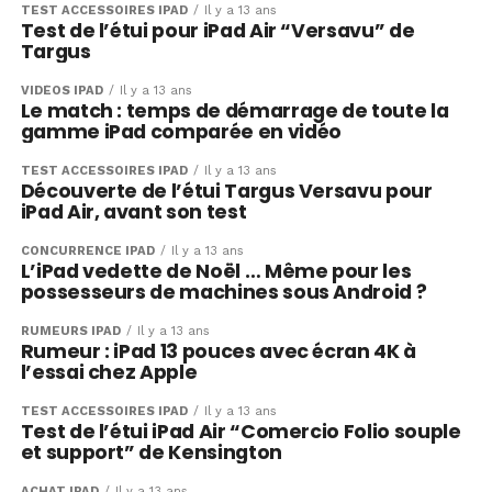
TEST ACCESSOIRES IPAD
Il y a 13 ans
Test de l’étui pour iPad Air “Versavu” de
Targus
VIDÉOS IPAD
Il y a 13 ans
Le match : temps de démarrage de toute la
gamme iPad comparée en vidéo
TEST ACCESSOIRES IPAD
Il y a 13 ans
Découverte de l’étui Targus Versavu pour
iPad Air, avant son test
CONCURRENCE IPAD
Il y a 13 ans
L’iPad vedette de Noël … Même pour les
possesseurs de machines sous Android ?
RUMEURS IPAD
Il y a 13 ans
Rumeur : iPad 13 pouces avec écran 4K à
l’essai chez Apple
TEST ACCESSOIRES IPAD
Il y a 13 ans
Test de l’étui iPad Air “Comercio Folio souple
et support” de Kensington
ACHAT IPAD
Il y a 13 ans