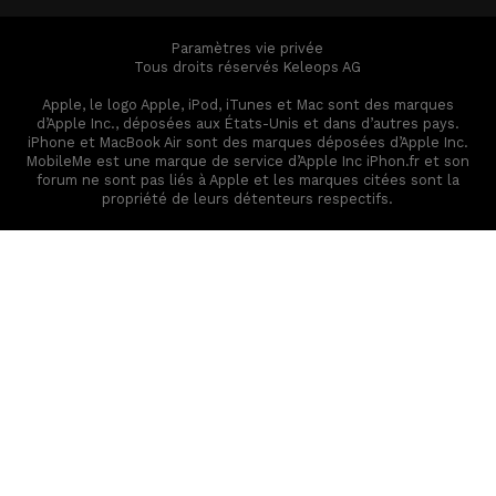
Paramètres vie privée
Tous droits réservés Keleops AG
Apple, le logo Apple, iPod, iTunes et Mac sont des marques
d’Apple Inc., déposées aux États-Unis et dans d’autres pays.
iPhone et MacBook Air sont des marques déposées d’Apple Inc.
MobileMe est une marque de service d’Apple Inc iPhon.fr et son
forum ne sont pas liés à Apple et les marques citées sont la
propriété de leurs détenteurs respectifs.