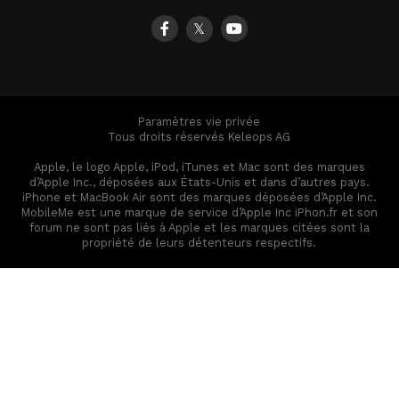
𝕏
Paramètres vie privée
Tous droits réservés Keleops AG
Apple, le logo Apple, iPod, iTunes et Mac sont des marques
d’Apple Inc., déposées aux États-Unis et dans d’autres pays.
iPhone et MacBook Air sont des marques déposées d’Apple Inc.
MobileMe est une marque de service d’Apple Inc iPhon.fr et son
forum ne sont pas liés à Apple et les marques citées sont la
propriété de leurs détenteurs respectifs.