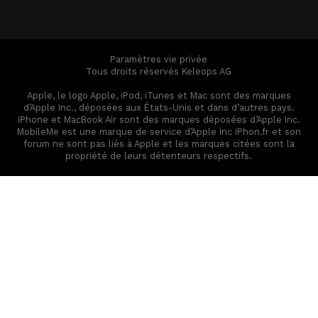
Paramètres vie privée
Tous droits réservés Keleops AG
Apple, le logo Apple, iPod, iTunes et Mac sont des marques
d’Apple Inc., déposées aux États-Unis et dans d’autres pays.
iPhone et MacBook Air sont des marques déposées d’Apple Inc.
MobileMe est une marque de service d’Apple Inc iPhon.fr et son
forum ne sont pas liés à Apple et les marques citées sont la
propriété de leurs détenteurs respectifs.