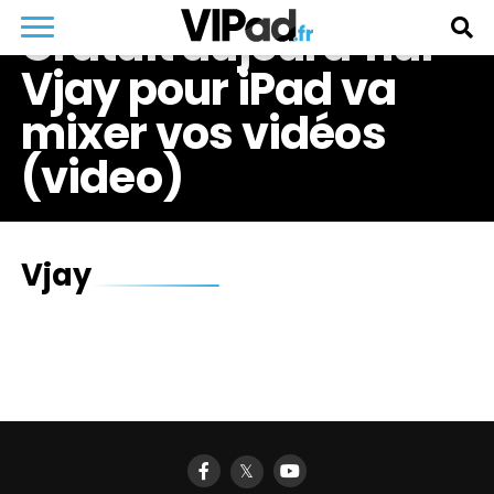
Gratuit aujourd’hui –
Vjay pour iPad va
mixer vos vidéos
(video)
Vjay
𝕏