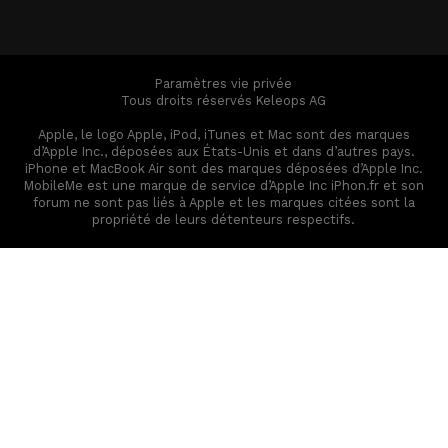
Paramètres vie privée
Tous droits réservés Keleops AG
Apple, le logo Apple, iPod, iTunes et Mac sont des marques
d’Apple Inc., déposées aux États-Unis et dans d’autres pays.
iPhone et MacBook Air sont des marques déposées d’Apple Inc.
MobileMe est une marque de service d’Apple Inc iPhon.fr et son
forum ne sont pas liés à Apple et les marques citées sont la
propriété de leurs détenteurs respectifs.