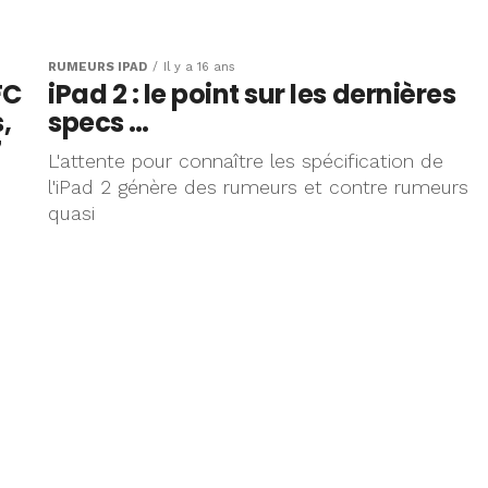
e de la
le iPad 2
RUMEURS IPAD
Il y a 16 ans
FC
iPad 2 : le point sur les dernières
ible
,
specs …
7
L'attente pour connaître les spécification de
l'iPad 2 génère des rumeurs et contre rumeurs
quasi