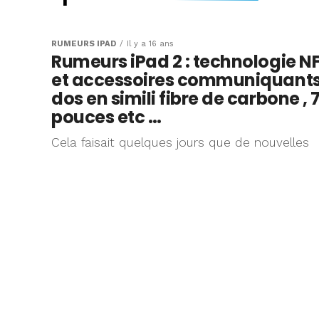
La vidéo intégral
présentation App
RUMEURS IPAD
Il y a 16 ans
Rumeurs iPad 2 : technologie N
d’hier est dispon
et accessoires communiquants
dos en simili fibre de carbone , 
Nous avons pu suivre ensemble
pouces etc …
Cela faisait quelques jours que de nouvelles