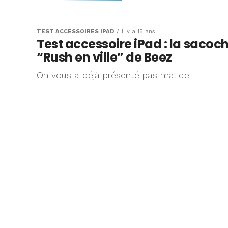
Test de la saco
Kogata pour iPa
TEST ACCESSOIRES IPAD
Il y a 15 ans
Test accessoire iPad : la sacoc
“Rush en ville” de Beez
L'iPad dès qu'il sort de la maison,
On vous a déjà présenté pas mal de