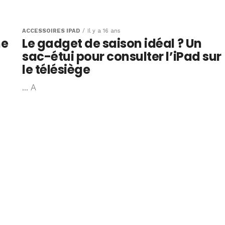
che Akibag
d
ACCESSOIRES IPAD
Il y a 16 ans
he
Le gadget de saison idéal ? Un
sac-étui pour consulter l’iPad sur
le télésiège
... A