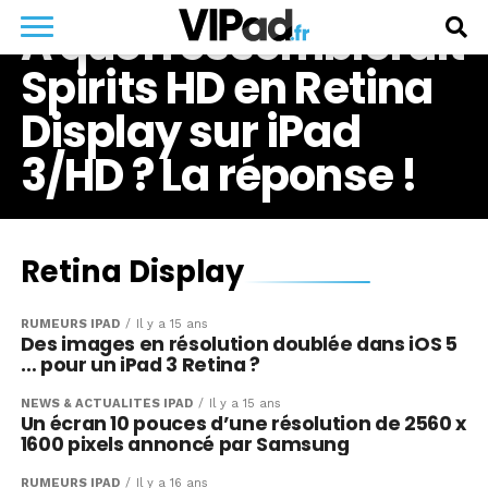
A quoi ressemblerait
Spirits HD en Retina
Display sur iPad
3/HD ? La réponse !
Retina Display
RUMEURS IPAD
Il y a 15 ans
Des images en résolution doublée dans iOS 5
… pour un iPad 3 Retina ?
NEWS & ACTUALITÉS IPAD
Il y a 15 ans
Un écran 10 pouces d’une résolution de 2560 x
1600 pixels annoncé par Samsung
RUMEURS IPAD
Il y a 16 ans