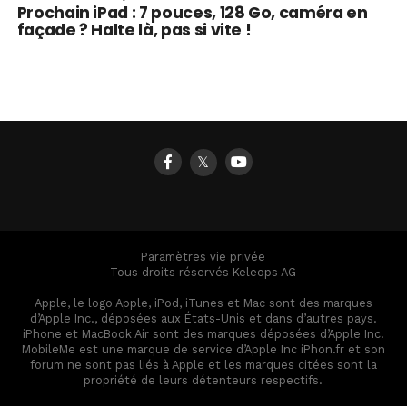
Prochain iPad : 7 pouces, 128 Go, caméra en
façade ? Halte là, pas si vite !
𝕏
Paramètres vie privée
Tous droits réservés Keleops AG
Apple, le logo Apple, iPod, iTunes et Mac sont des marques
d’Apple Inc., déposées aux États-Unis et dans d’autres pays.
iPhone et MacBook Air sont des marques déposées d’Apple Inc.
MobileMe est une marque de service d’Apple Inc iPhon.fr et son
forum ne sont pas liés à Apple et les marques citées sont la
propriété de leurs détenteurs respectifs.