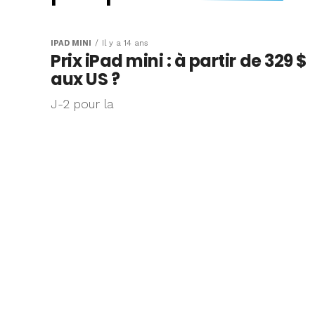
L’iPad Mini officia
specs, prix, rése
IPAD MINI
Il y a 14 ans
Prix iPad mini : à partir de 329 $
disponibilité
aux US ?
J-2 pour la
Objet de