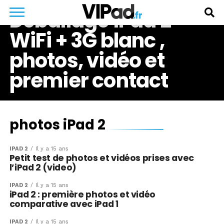
Déballage iPad 2
WiFi + 3G blanc ,
photos, vidéo et
premier contact
photos iPad 2
IPAD 2
Il y a 15 ans
Petit test de photos et vidéos prises avec
l’iPad 2 (video)
IPAD 2
Il y a 15 ans
iPad 2 : première photos et vidéo
comparative avec iPad 1
IPAD 2
Il y a 15 ans