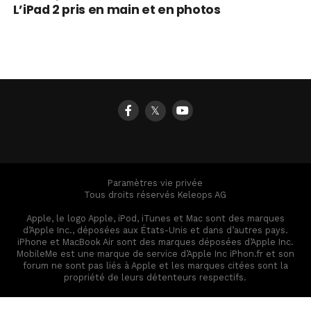
L’iPad 2 pris en main et en photos
𝕏
Paramètres vie privée
Tous droits réservés Keleops AG
Apple, le logo Apple, iPod, iTunes et Mac sont des marques
d’Apple Inc., déposées aux États-Unis et dans d’autres pays.
iPhone et MacBook Air sont des marques déposées d’Apple Inc.
MobileMe est une marque de service d’Apple Inc iPhon.fr et son
forum ne sont pas liés à Apple et les marques citées sont la
propriété de leurs détenteurs respectifs.