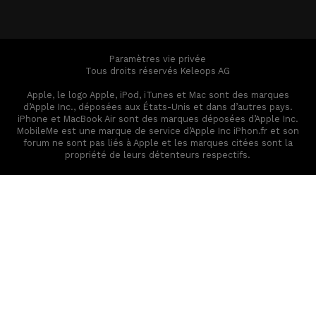
Paramètres vie privée
Tous droits réservés Keleops AG
Apple, le logo Apple, iPod, iTunes et Mac sont des marques
d’Apple Inc., déposées aux États-Unis et dans d’autres pays.
iPhone et MacBook Air sont des marques déposées d’Apple Inc.
MobileMe est une marque de service d’Apple Inc iPhon.fr et son
forum ne sont pas liés à Apple et les marques citées sont la
propriété de leurs détenteurs respectifs.