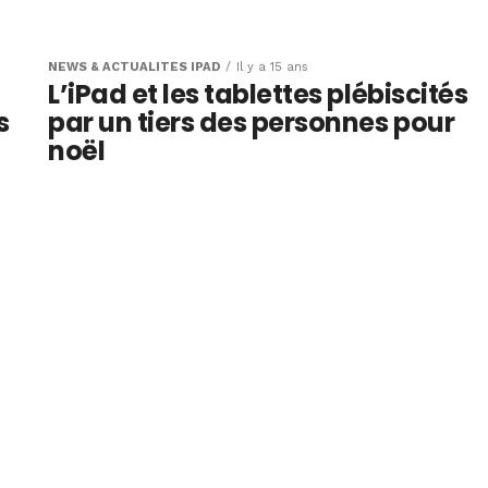
Pad loin
s tablettes
NEWS & ACTUALITÉS IPAD
Il y a 15 ans
L’iPad et les tablettes plébiscités
s
par un tiers des personnes pour
noël