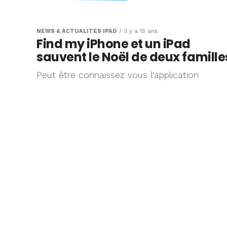
Cadeau Noël : l’i
devant les autre
NEWS & ACTUALITÉS IPAD
Il y a 15 ans
Find my iPhone et un iPad
sur Twitter
sauvent le Noël de deux famille
Peut être connaissez vous l'application
Je ne vous