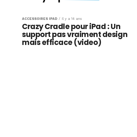
La gamme des s
Ninki-Up pour iP
ACCESSOIRES IPAD
Il y a 14 ans
Crazy Cradle pour iPad : Un
(video)
support pas vraiment design
mais efficace (video)