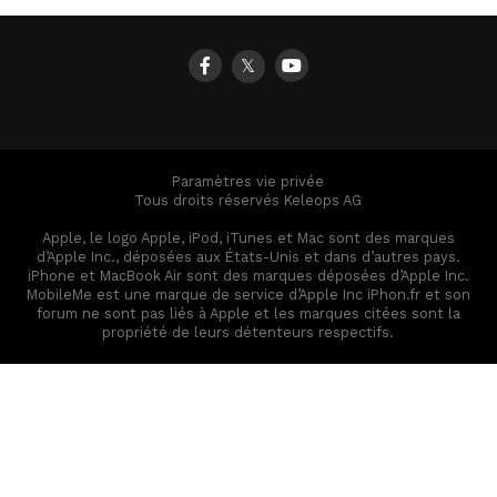
𝕏
Paramètres vie privée
Tous droits réservés Keleops AG
Apple, le logo Apple, iPod, iTunes et Mac sont des marques
d’Apple Inc., déposées aux États-Unis et dans d’autres pays.
iPhone et MacBook Air sont des marques déposées d’Apple Inc.
MobileMe est une marque de service d’Apple Inc iPhon.fr et son
forum ne sont pas liés à Apple et les marques citées sont la
propriété de leurs détenteurs respectifs.