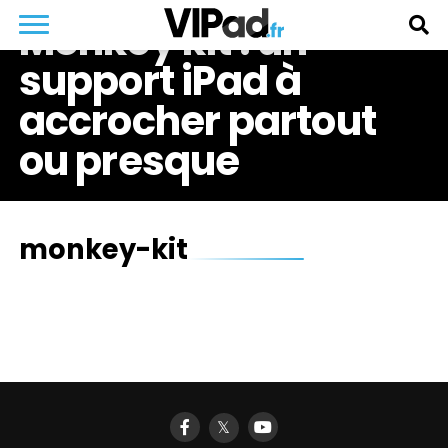
Monkey kit : un
support iPad à
accrocher partout
ou presque
monkey-kit
𝕏