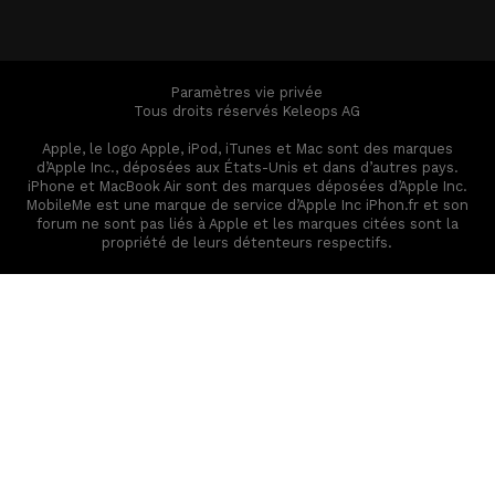
Paramètres vie privée
Tous droits réservés Keleops AG
Apple, le logo Apple, iPod, iTunes et Mac sont des marques
d’Apple Inc., déposées aux États-Unis et dans d’autres pays.
iPhone et MacBook Air sont des marques déposées d’Apple Inc.
MobileMe est une marque de service d’Apple Inc iPhon.fr et son
forum ne sont pas liés à Apple et les marques citées sont la
propriété de leurs détenteurs respectifs.