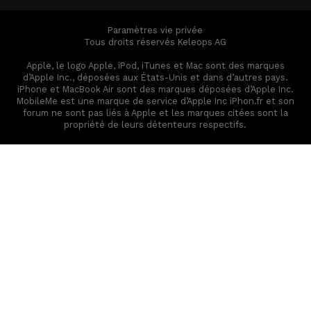
Paramètres vie privée
Tous droits réservés Keleops AG
Apple, le logo Apple, iPod, iTunes et Mac sont des marques
d’Apple Inc., déposées aux États-Unis et dans d’autres pays.
iPhone et MacBook Air sont des marques déposées d’Apple Inc.
MobileMe est une marque de service d’Apple Inc iPhon.fr et son
forum ne sont pas liés à Apple et les marques citées sont la
propriété de leurs détenteurs respectifs.