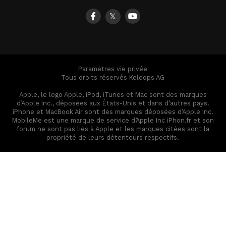
𝕏
Paramètres vie privée
Tous droits réservés Keleops AG
Apple, le logo Apple, iPod, iTunes et Mac sont des marques
d’Apple Inc., déposées aux États-Unis et dans d’autres pays.
iPhone et MacBook Air sont des marques déposées d’Apple Inc.
MobileMe est une marque de service d’Apple Inc iPhon.fr et son
forum ne sont pas liés à Apple et les marques citées sont la
propriété de leurs détenteurs respectifs.