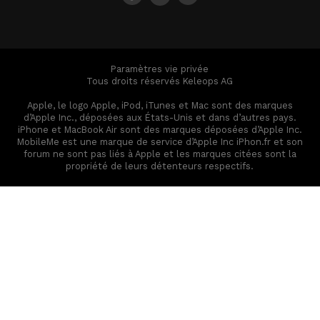
Paramètres vie privée
Tous droits réservés Keleops AG
Apple, le logo Apple, iPod, iTunes et Mac sont des marques
d’Apple Inc., déposées aux États-Unis et dans d’autres pays.
iPhone et MacBook Air sont des marques déposées d’Apple Inc.
MobileMe est une marque de service d’Apple Inc iPhon.fr et son
forum ne sont pas liés à Apple et les marques citées sont la
propriété de leurs détenteurs respectifs.