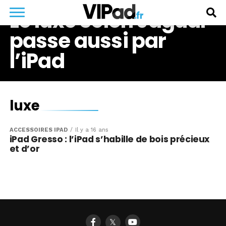
Le luxe selon Jaguar
passe aussi par
l’iPad
luxe
ACCESSOIRES IPAD
Il y a 16 ans
iPad Gresso : l’iPad s’habille de bois précieux
et d’or
𝕏