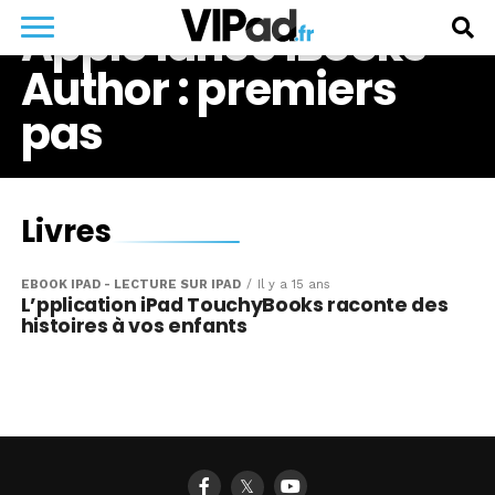
Apple lance iBooks
Author : premiers
pas
Livres
EBOOK IPAD - LECTURE SUR IPAD
Il y a 15 ans
L’pplication iPad TouchyBooks raconte des
histoires à vos enfants
𝕏