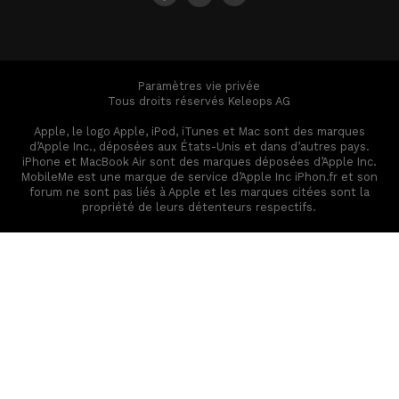
Paramètres vie privée
Tous droits réservés Keleops AG
Apple, le logo Apple, iPod, iTunes et Mac sont des marques
d’Apple Inc., déposées aux États-Unis et dans d’autres pays.
iPhone et MacBook Air sont des marques déposées d’Apple Inc.
MobileMe est une marque de service d’Apple Inc iPhon.fr et son
forum ne sont pas liés à Apple et les marques citées sont la
propriété de leurs détenteurs respectifs.