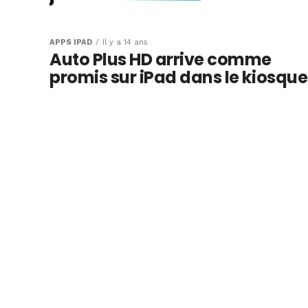
Rue89 avec les d
iPad débarque su
APPS IPAD
Il y a 14 ans
Auto Plus HD arrive comme
kiosque d’Apple
promis sur iPad dans le kiosque