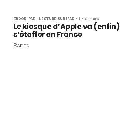
oigts pour
r le
EBOOK IPAD - LECTURE SUR IPAD
Il y a 14 ans
Le kiosque d’Apple va (enfin)
s’étoffer en France
Bonne