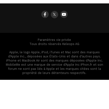
𝕏
Paramètres vie privée
Tous droits réservés Keleops AG
Apple, le logo Apple, iPod, iTunes et Mac sont des marques
d’Apple Inc., déposées aux États-Unis et dans d’autres pays.
iPhone et MacBook Air sont des marques déposées d’Apple Inc.
MobileMe est une marque de service d’Apple Inc iPhon.fr et son
forum ne sont pas liés à Apple et les marques citées sont la
propriété de leurs détenteurs respectifs.