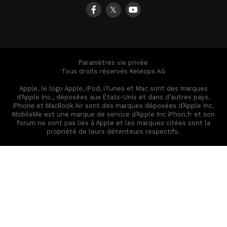
𝕏
Paramètres vie privée
Tous droits réservés Keleops AG
Apple, le logo Apple, iPod, iTunes et Mac sont des marques
d’Apple Inc., déposées aux États-Unis et dans d’autres pays.
iPhone et MacBook Air sont des marques déposées d’Apple Inc.
MobileMe est une marque de service d’Apple Inc iPhon.fr et son
forum ne sont pas liés à Apple et les marques citées sont la
propriété de leurs détenteurs respectifs.